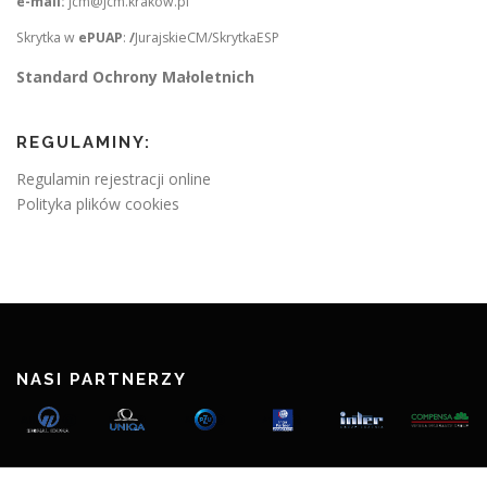
e-mail:
jcm@jcm.krakow.pl
Skrytka w
ePUAP
:
/
JurajskieCM/SkrytkaESP
Standard Ochrony Małoletnich
REGULAMINY:
Regulamin rejestracji online
Polityka plików cookies
NASI PARTNERZY