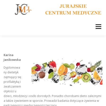
Przejdź
do
treści
Menu
HOME
NASZE USŁUGI
LEKARZE
Karina
Janikowska
KONTRAKT Z NFZ
DIETETYKA
Dyplomowa
ny dietetyk
zajmujący się
MEDYCYNA SPORTOWA
CENNIK
DOJAZD
profilaktyką i
zwalczaniem
otyłości u
dzieci, młodzieży i osób dorosłych. Ponadto chorobami dieto zależnymi
a także żywieniem w sporcie. Prowadzi badania dotyczące żywienia w
nadczynności i niedoczynności tarczycy.