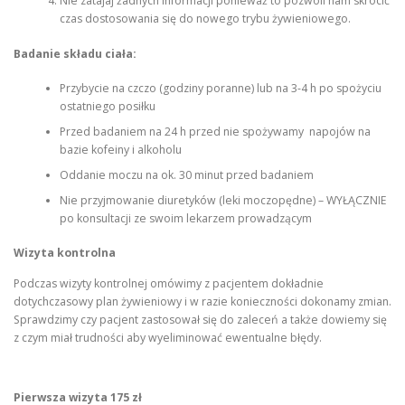
Nie zatajaj żadnych informacji ponieważ to pozwoli nam skrócić
czas dostosowania się do nowego trybu żywieniowego.
Badanie składu ciała:
Przybycie na czczo (godziny poranne) lub na 3-4 h po spożyciu
ostatniego posiłku
Przed badaniem na 24 h przed nie spożywamy napojów na
bazie kofeiny i alkoholu
Oddanie moczu na ok. 30 minut przed badaniem
Nie przyjmowanie diuretyków (leki moczopędne) – WYŁĄCZNIE
po konsultacji ze swoim lekarzem prowadzącym
Wizyta kontrolna
Podczas wizyty kontrolnej omówimy z pacjentem dokładnie
dotychczasowy plan żywieniowy i w razie konieczności dokonamy zmian.
Sprawdzimy czy pacjent zastosował się do zaleceń a także dowiemy się
z czym miał trudności aby wyeliminować ewentualne błędy.
Pierwsza wizyta 175 zł