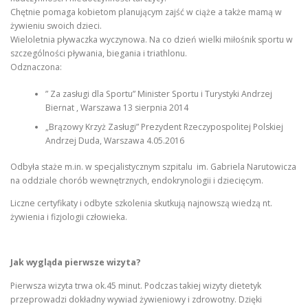
Chętnie pomaga kobietom planującym zajść w ciąże a także mamą w
żywieniu swoich dzieci.
Wieloletnia pływaczka wyczynowa. Na co dzień wielki miłośnik sportu w
szczególności pływania, biegania i triathlonu.
Odznaczona:
” Za zasługi dla Sportu” Minister Sportu i Turystyki Andrzej
Biernat , Warszawa 13 sierpnia 2014
„Brązowy Krzyż Zasługi” Prezydent Rzeczypospolitej Polskiej
Andrzej Duda, Warszawa 4.05.2016
Odbyła staże m.in. w specjalistycznym szpitalu im. Gabriela Narutowicza
na oddziale chorób wewnętrznych, endokrynologii i dziecięcym.
Liczne certyfikaty i odbyte szkolenia skutkują najnowszą wiedzą nt.
żywienia i fizjologii człowieka.
Jak wygląda pierwsze wizyta?
Pierwsza wizyta trwa ok.45 minut. Podczas takiej wizyty dietetyk
przeprowadzi dokładny wywiad żywieniowy i zdrowotny. Dzięki